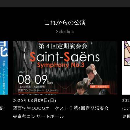
これからの公演
Schedule
2026年08月09日(日)
20
奏
関西学生OBOGオーケストラ第4回定期演奏会
に
＠京都コンサートホール
＠