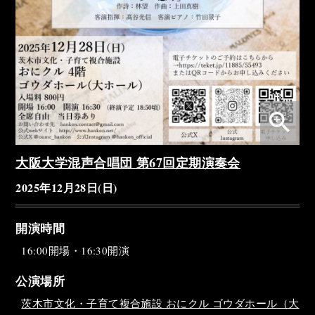
zoom_in
大阪大学混声合唱団 第67回定期演奏会
2025年12月28日(日)
開演時間
16:00開場・16:30開演
公演場所
茨木市文化・子育て複合施設 おにクル ゴウダホール（大