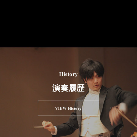
History
演奏履歴
VIEW History