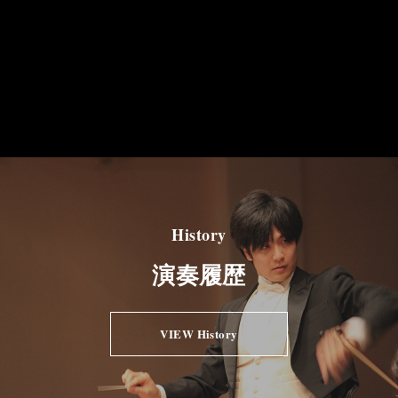
History
演奏履歴
VIEW History