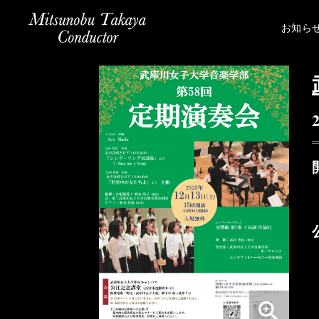
お知ら
zoom_in