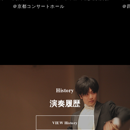
＠京都コンサートホール
＠
History
演奏履歴
VIEW History