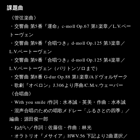
課題曲
《管弦楽曲》
・交響曲 第5番『運命』c-moll Op.67 第1楽章／L.V.ベー
トーヴェン
・交響曲 第9番『合唱つき』d-moll Op.125 第3楽章／
L.V.ベートーヴェン
・交響曲 第9番「合唱つき』d-moll Op.125 第4楽草／
L.V.ベートーヴェン（バリトンソロまで）
・交響曲 第8番 G-dur Op.88 第1楽章/Aドヴォルザーク
・歌劇『オベロン』J.306より序曲/C.M.v.ウェーバー
《合唱曲》
・With you smile /作詞：水本誠・英美・作曲：水本誠
・混声合唱のための唱歌メドレー「ふるさとの四季」／
編曲：源田俊一郎
・ねがい／作詞：佐藤信・作曲：林光
・オラトリオ『メサイア」HWV.56 下記より2曲選択／