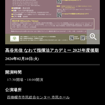
zoom_in
髙谷光信 なわて指揮法アカデミー 2025年度後期
2026年02月10日(火)
開演時間
17:30開場・18:00開演
公演場所
四條畷市市民総合センター 市民ホール