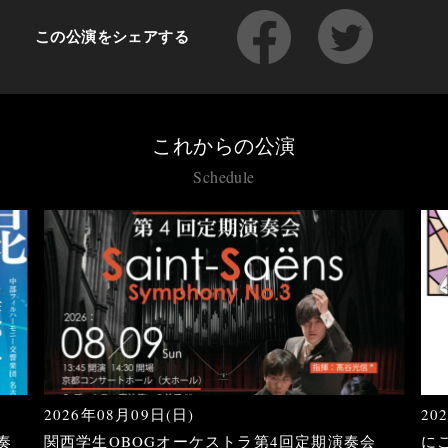
この公演をシェアする
これからの公演
Schedule
2026年08月09日(日)
20
奏
関西学生OBOGオーケストラ第4回定期演奏会
に