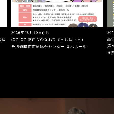
2026年08月10日(月)
20
の風
にこにこ歌声喫茶なわて 8月10日（月）
髙
第2
＠四條畷市市民総合センター 展示ホール
＠