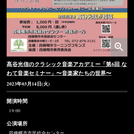
zoom_in
髙谷光信のクラシック音楽アカデミー「第6回 な
わて音楽セミナー」〜音楽家たちの世界〜
2023年03月14日(火)
開演時間
19:00
公演場所
四條畷市市民総合センター