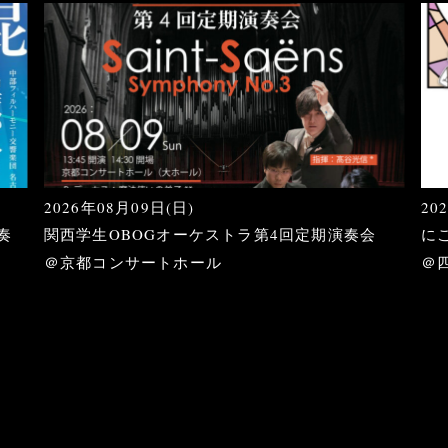
2026年08月09日(日)
20
奏
関西学生OBOGオーケストラ第4回定期演奏会
に
＠京都コンサートホール
＠