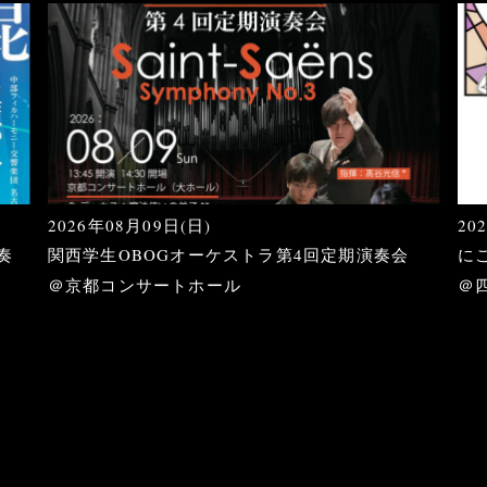
2026年08月09日(日)
20
奏
関西学生OBOGオーケストラ第4回定期演奏会
に
＠京都コンサートホール
＠