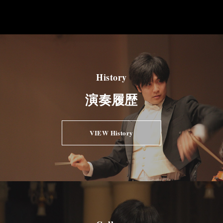
History
演奏履歴
VIEW History