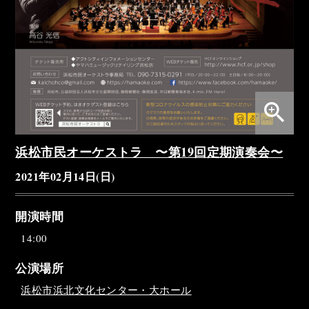
zoom_in
浜松市民オーケストラ 〜第19回定期演奏会〜
2021年02月14日(日)
開演時間
14:00
公演場所
浜松市浜北文化センター・大ホール