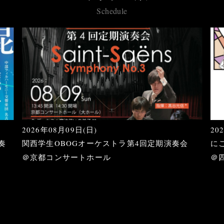
Schedule
2026年08月09日(日)
20
奏
関西学生OBOGオーケストラ第4回定期演奏会
に
＠京都コンサートホール
＠