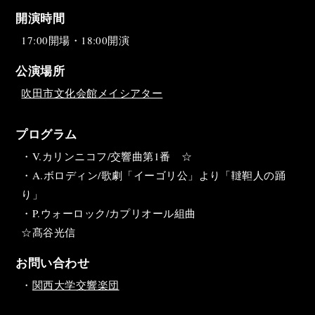
開演時間
17:00開場・18:00開演
公演場所
吹田市文化会館メイシアター
プログラム
・V.カリンニコフ/交響曲第1番 ☆
・A.ボロディン/歌劇「イーゴリ公」より「韃靼人の踊
り」
・P.ウォーロック/カプリオール組曲
☆髙谷光信
お問い合わせ
・
関西大学交響楽団