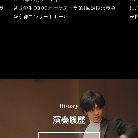
奏
関西学生OBOGオーケストラ第4回定期演奏会
に
＠京都コンサートホール
＠
History
演奏履歴