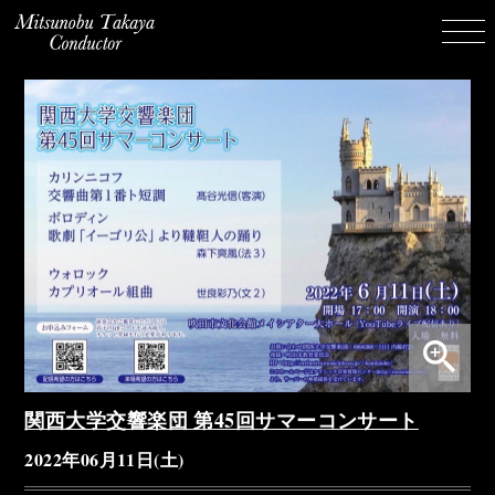
zoom_in
関西大学交響楽団 第45回サマーコンサート
2022年06月11日(土)