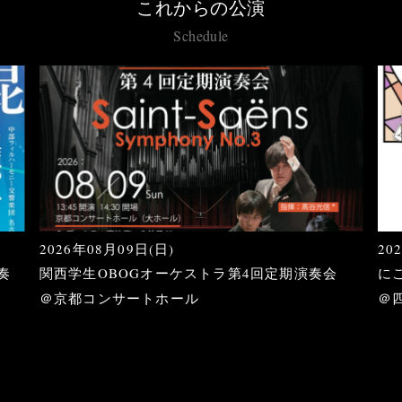
これからの公演
Schedule
2026年08月09日(日)
20
奏
関西学生OBOGオーケストラ第4回定期演奏会
に
＠京都コンサートホール
＠