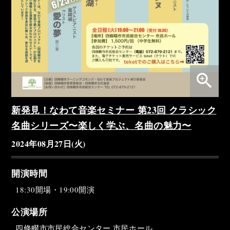
zoom_in
新発見！なわて音楽セミナー 第23回 クラシック
名曲シリーズ〜楽しく学ぶ、名曲の魅力〜
2024年08月27日(火)
開演時間
18:30開場・19:00開演
公演場所
四條畷市市民総合センター 市民ホール