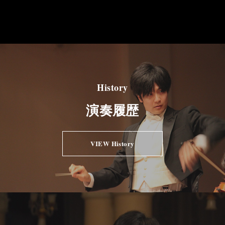
History
演奏履歴
VIEW History