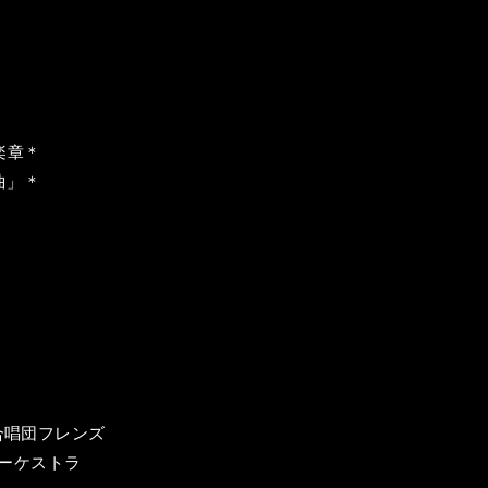
楽章＊
曲」＊
gel合唱団フレンズ
オーケストラ