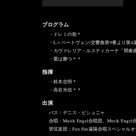
プログラム
・ドレミの歌＊
・L.v.ベートヴェン/交響曲第9番より第4
・カヴァレリア・ルスティカーナ「間奏
・愛は勝つ＊＊
指揮
・鈴木忠明＊
・高谷光信＊＊
出演
バス：デニス・ビシュニャ
合唱：Musik Engel合唱団、Musik En
管弦楽団：Fun Fan遠隔合唱スペシャル