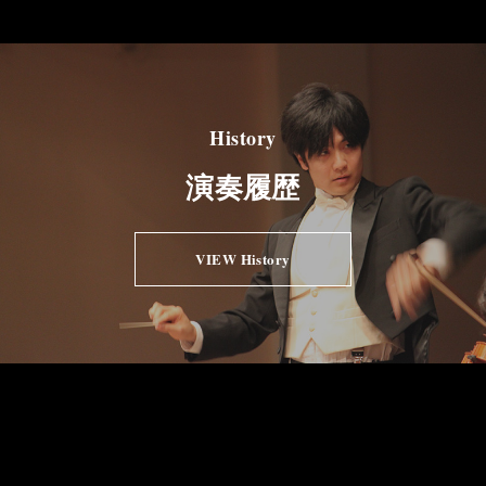
History
演奏履歴
VIEW History